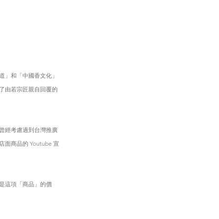
道」和「中國香文化」
了由若宗匠親自回覆的
曾經考慮過到台灣推廣
的 Youtube 宣
是這項「商品」的價