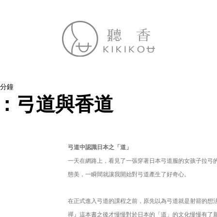
 分鐘
：弓道與香道
弓道中認識日本之「道」
一天在網路上，看見了一張穿著日本弓道服的女孩子拉弓
態美，一瞬間就讓我開始對弓道產生了好奇心。
在正式進入弓道的課程之前，原先以為弓道就是射箭的想
禪』這本書之後才慢慢對於日本的「道」的文化慢慢有了