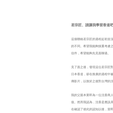
若宗匠、請讓我學習香道
這個聯絡若宗匠的過程起初並
的不同。希望我能夠慎重考慮
信件，希望能夠先見面聊過。
見了面之後，發現這位若宗匠
日本香道，卻在推廣的過程中被
傳影片，以致於之後對台灣的
我的父親本業即為一位沈香商
值。然而我認為，沈香是應該
在確認了彼此的認知以後，當