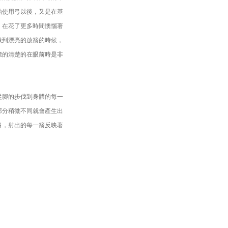
始使用弓以後，又是在基
。在花了更多時間懊惱著
做到漂亮的放箭的時候，
標的清楚的在眼前時是非
從腳的步伐到身體的每一
部分稍微不同就會產生出
弓，射出的每一箭反映著