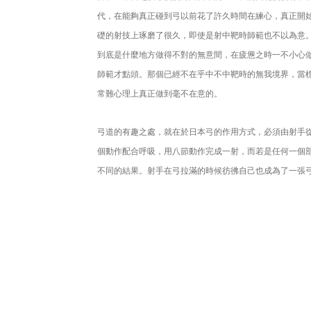
代，在能夠真正碰到弓以前花了許久時間在練心，真正開
礎的射技上琢磨了很久，即使是射中靶時師範也不以為意
到底是什麼地方做得不對的無意間，在疲憊之時一不小心
師範才點頭。那個已經不在乎中不中靶時的無我境界，當
常難心理上真正做到毫不在意的。
弓道的有趣之處，就在於日本弓的作用方式，必須由射手
個動作配合呼吸，用八節動作完成一射，而若是任何一個
不同的結果。射手在弓拉滿的時候彷彿自己也成為了一張