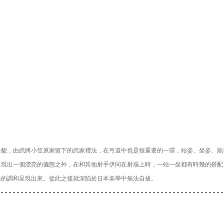
全貌，由武將小笠原家留下的武家禮法，在弓道中也是很重要的一環，站姿、坐姿、跪
呈現出一個漂亮的儀態之外，在和其他射手伊同在射場上時，一站一坐都有時幾的搭配
美的調和呈現出來。從此之後就深陷於日本美學中無法自拔。