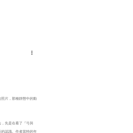
的照片，那種靜態中的動
法，先是在看了『弓與
新的認識。作者當時的年