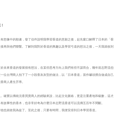
吧！
沒有想像中的順遂，發了信件說明我學習香道的意願之後，起先窗口解釋了日本的「香
之後再與他們聯繫。了解到我對於香道的興趣以及學習弓道的想法之後，一天我就收到
對於未來香道的發展很有想法，在某些思考方向上我們有些不謀而合，幾年前志野流也
一位台灣商人拍下了一小段香灰灰型的做法，以「日本香道」當作噱頭擅自做成自己店面商品
沈香商人產生芥蒂。
人。確實以傳統沈香買賣商人的經驗來說，比起文化脈絡，更是注重產地和級數，這才
具有故事性的香木，也非常好奇為什麼日本志野流香道可以流傳五百年不間斷。
即他也就收我為徒了。至此之後，只要有時間，我便安排到日本學習香道。