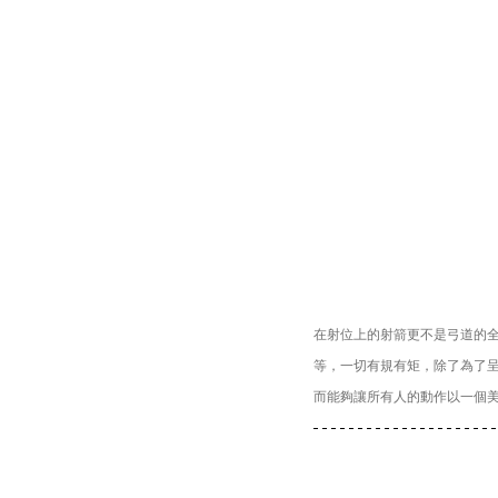
在射位上的射箭更不是弓道的
等，一切有規有矩，除了為了
而能夠讓所有人的動作以一個